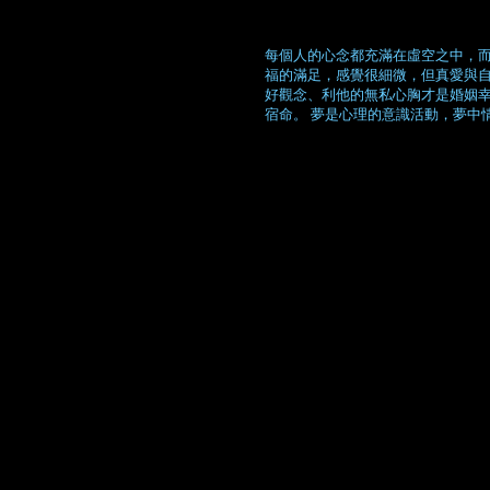
每個人的心念都充滿在虛空之中，而
福的滿足，感覺很細微，但真愛與自
好觀念、利他的無私心胸才是婚姻幸
宿命。 夢是心理的意識活動，夢中