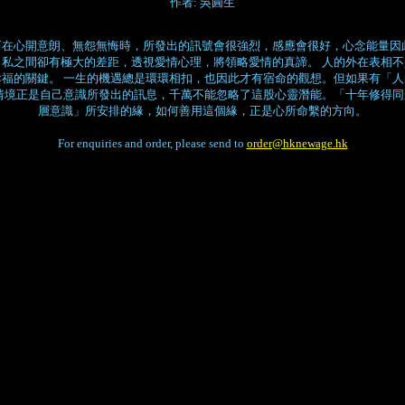
作者: 吳圓生
在心開意朗、無怨無悔時，所發出的訊號會很強烈，感應會很好，心念能量因
私之間卻有極大的差距，透視愛情心理，將領略愛情的真諦。 人的外在表相
福的關鍵。 一生的機遇總是環環相扣，也因此才有宿命的觀想。但如果有「
情境正是自己意識所發出的訊息，千萬不能忽略了這股心靈潛能。「十年修得
層意識」所安排的緣，如何善用這個緣，正是心所命繫的方向。
For enquiries and order, please send to
order@hknewage.hk