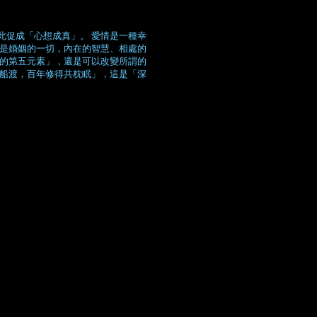
此促成「心想成真」。 愛情是一種幸
不是婚姻的一切，內在的智慧、相處的
人的第五元素」，還是可以改變所謂的
同船渡，百年修得共枕眠」，這是「深