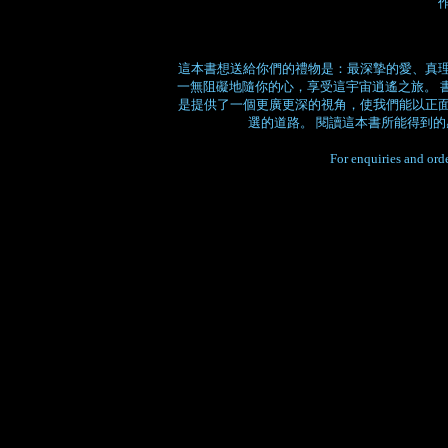
作
這本書想送給你們的禮物是：最深摯的愛、真
一無阻礙地隨你的心，享受這宇宙逍遙之旅。 
是提供了一個更廣更深的視角，使我們能以正
選的道路。 閱讀這本書所能得到
For enquiries and orde