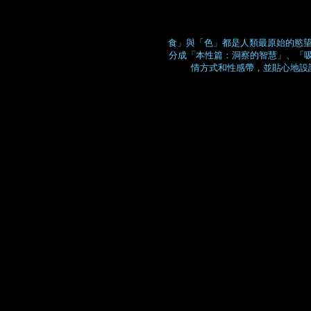
食」與「色」都是人類最原始的慾
分成「本性篇：洞察的智慧」、「
情方式和性感帶，並貼心地設