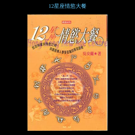
12星座情慾大餐