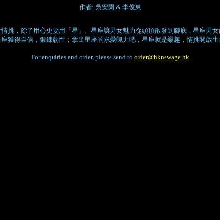
作者: 吳安蘭 & 李俊東
性情挑，除了用心更要用「星」。星座讓男女魅力從頭頂散發到腳底，星座男女
星座獲得自信，鍛鍊韌性；拿出星座的求愛魄力吧，星座就是樂趣，情挑開啟生
For enquiries and order, please send to
order@hknewage.hk