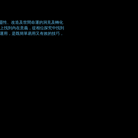
靈性、改造及世間命運的洞見及轉化
圖上找到內在意義，從相位探究中找到
的運用，是既簡單易用又有效的技巧，