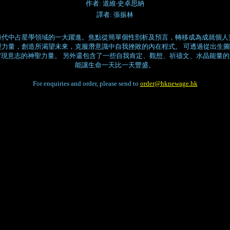
作者: 道維‧史卓思納
譯者: 張振林
時代中占星學領域的一大躍進。焦點從簡單個性剖析及預言，轉移成為成就個人
型力量，創造所渴望未來，克服潛意識中自我挫敗的內在程式。 可透過從出生
現意志的神聖力量。 另外還包含了一些自我肯定、觀想、祈禱文、水晶能量
能讓生命一天比一天豐盛。
For enquiries and order, please send to
order@hknewage.hk