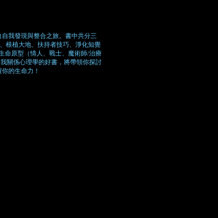
向自我發現與整合之旅。書中共分三
心、根植大地、扶持者技巧、淨化知覺
生命原型（情人、戰士、魔術師/治療
自我關係心理學的好書，將帶領你探討
醒你的生命力！