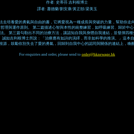
作者: 史蒂芬.吉利根博士
譯者: 蕭德蘭/劉安康/黃正頤/梁美玉
法去培養愛的勇氣與自由的書，它將愛視為一種成長與突破的力量，幫助你走
哲理與運作原則。 第二篇描述心智與本性的統整練習，如呼吸練習、歸於中
法。 第三篇勾勒出不同的治療方法，讓認知自我與身體自我連結，並發揮四種
。 誠如吉利根博士所說：「治療應有如詩的演繹，而非如科學的推演。」這本
根源，鼓勵你別失去了愛的勇氣，回歸到自我中心的認同與關係的連結上，喚
For enquiries and order, please send to
order@hknewage.hk