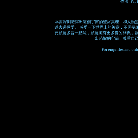
作者: Pat R
本書深刻透露出這個宇宙的豐富真理，和人類
道去選擇愛。 感受一下世界上的善意，不需要
要願意多冒一點險，願意擁有更多愛的關係，就
出恐懼的牢籠，尊重自
For enquiries and orde