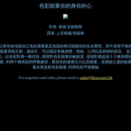
色彩能量你的身你的心
作者: 泰德.安德魯斯
譯者: 上官昭儀/張振林
以更有效地讓自己免於讓毒素及負面的模式阻礙你的生命歷程。其中達致平衡
能量系統互動，藉由它，可以穩定各種身體、情緒、心理以及精神的狀況。 從
心 , 以色彩對應一般症狀 , 開發對色彩能量的敏銳度 , 發掘對應超過５０種身體
頭痛 , 利用十種色彩的呼吸練習，重拾你的健康活力以及能量，並開啟心靈的能量
量水來投射色彩能量 ,利用色彩平衡脈輪
For enquiries and order, please send to
order@hknewage.hk