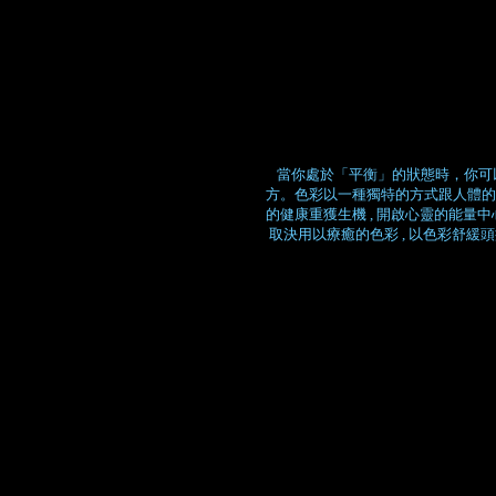
當你處於「平衡」的狀態時，你可
方。色彩以一種獨特的方式跟人體的
的健康重獲生機 , 開啟心靈的能量中
取決用以療癒的色彩 , 以色彩舒緩