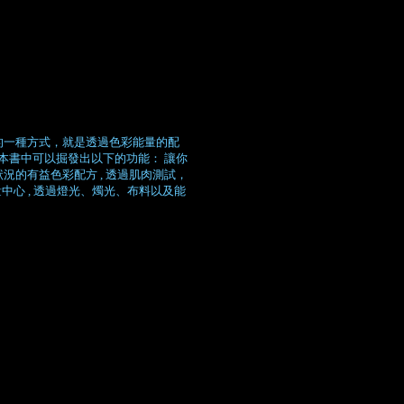
的一種方式，就是透過色彩能量的配
本書中可以掘發出以下的功能： 讓你
狀況的有益色彩配方 , 透過肌肉測試，
中心 , 透過燈光、燭光、布料以及能