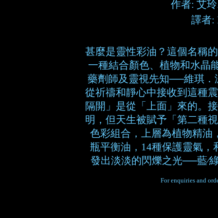
作者: 艾玲
譯者: 
甚麼是靈性彩油？這個名稱的
一種結合顏色、植物和水晶
藥劑師及靈視先知──維琪．
從祈禱和靜心中接收到這種震
隔開」是從「上面」來的。接
明，但天生被賦予「第二種視
色彩組合，上層為植物精油
瓶平衡油，14種保護靈氣，
發出淡淡的閃爍之光──藍∕
For enquiries and orde