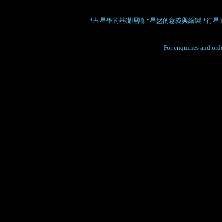
*占星學的基礎理論 *星盤的意義與繪製 *行
For enquiries and orde