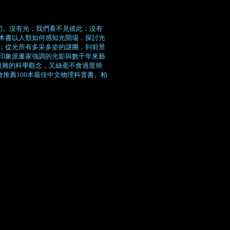
切。沒有光，我們看不見彼此；沒有
本書以人類如何感知光開場，探討光
；從光所有多采多姿的謎團，到前景
印象派畫家強調的光影與數千年來藝
複雜的科學觀念，又絲毫不會過度簡
推薦100本最佳中文物理科普書。柏