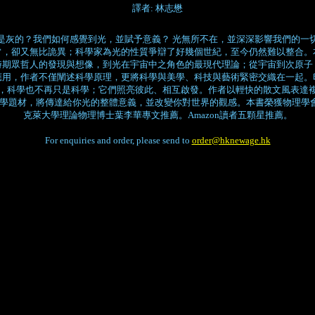
譯者: 林志懋
是灰的？我們如何感覺到光，並賦予意義？ 光無所不在，並深深影響我們的一
常，卻又無比詭異；科學家為光的性質爭辯了好幾個世紀，至今仍然難以整合。
時期眾哲人的發現與想像，到光在宇宙中之角色的最現代理論；從宇宙到次原子
應用，作者不僅闡述科學原理，更將科學與美學、科技與藝術緊密交織在一起。
，科學也不再只是科學；它們照亮彼此、相互啟發。作者以輕快的散文風表達
學題材，將傳達給你光的整體意義，並改變你對世界的觀感。本書榮獲物理學會
克萊大學理論物理博士葉李華專文推薦。Amazon讀者五顆星推薦。
For enquiries and order, please send to
order@hknewage.hk