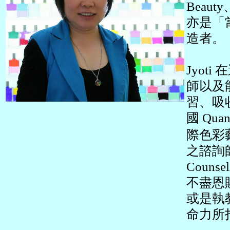
Beaut
亦是「當
造者。
Jyo
師以及
習、吸
國 Quan
際色彩藝
之諮詢師
Couns
不盡恩
或是執
命力所