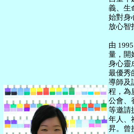
義、生
始對身
放心智
由 1
量，開
身心靈
最優秀
導師及
程，為
公會、
等邀請
年人、
昇。曾接