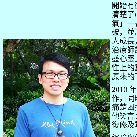
開始有
清楚了
氣」一
破，並
人成長
治療師
盛心靈
性上的
原來的
2010
年
作，同
痛楚困
他笑言
復修及