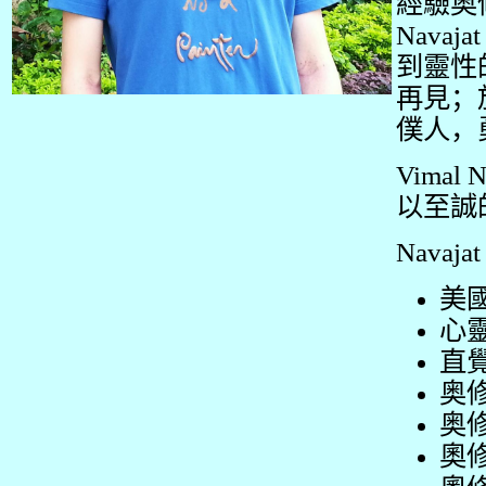
經驗奥
Navaja
到靈性
再見；
僕人，
Vimal N
以至誠
Nava
美
心
直
奥
奥
奧