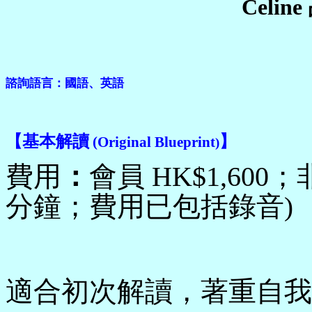
Celi
諮詢語言：國語、英語
【
基本解讀
】
(Original Blueprint
)
費用
：
會員
HK$
1,60
0
；
分鐘；費用已包括錄音
)
適合初次解讀，著重自我