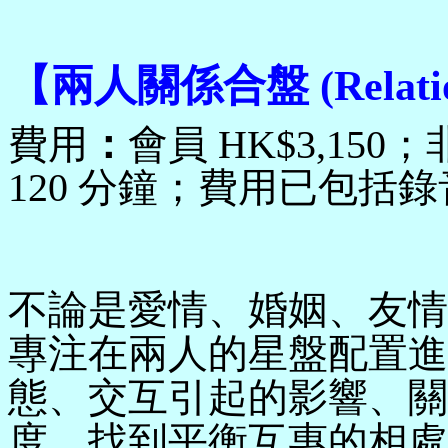
【
兩人關係合盤
(Relati
費用
：
會員
HK$
3,15
0
；
12
0 分鐘；費用已包括錄
不論是愛情、婚姻、友情
專注在兩人的星盤配置進
態、交互引起的影響、關
度，找到平衡互惠的相處