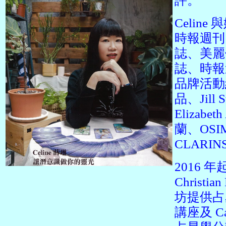
評。
Celin
時報週刊、
誌、美麗佳
誌、時報週
品牌活動經
品、Jill 
Elizabe
蘭、OSI
CLARIN
2016 年
Christi
坊提供占
講座及 Ca