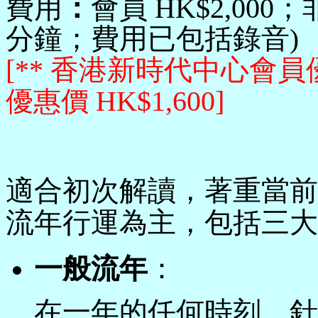
費用
：
會員
HK$
2,00
0
；
分鐘
；費用已包括錄音
)
[** 香港新時代中心會員優
優惠價
HK$
1,60
0
]
適合初次解讀，著重當前
流年行運為主，包括三大
一般流年
：
在一年的任何時刻，針