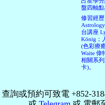
占星學分
盤四軸點
修習經歷：Ps
Astro
台講座 Lynn 
König
(色彩療癒
Waite 
相關系列牌
卡)。
查詢或預約可致電 +852-3184
或
Telegram
或 電郵