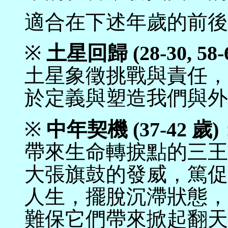
適合在下述年歲的前後
※
土星回歸 (28-30, 58-
土星象徵挑戰與責任，
於定義與塑造我們與外
※
中年契機 (37-42
歲)
帶來生命轉捩點的三王星
大張旗鼓的發威，篤促
人生，擺脫沉滯狀態，
難保它們帶來掀起翻天