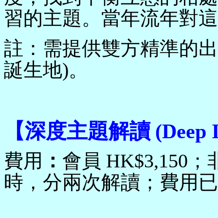
習的主題。當年流年對這
註：需提供雙方精準的出
誕生地)。
【
深度主題解讀
(Deep 
費用
：
會員
HK$
3,15
0
；
時，分兩次解讀
；費用已