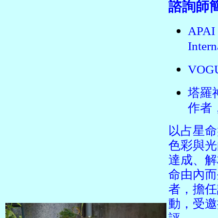
諮詢師簡介
APAI 
Inte
VO
塔羅
作者
以占星命
色彩與光
達成、解
命由內而
者，擔任
動，受邀