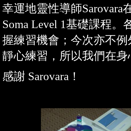
幸運地靈性導師
Sarovara
Soma Level 1
基礎課程。
握練習機會；
今次亦不
例
靜心練習，所以我們在身
感謝
Sarovara
！