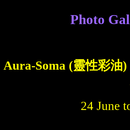
Photo Ga
Aura-Soma (
靈性彩油
)
24 June t