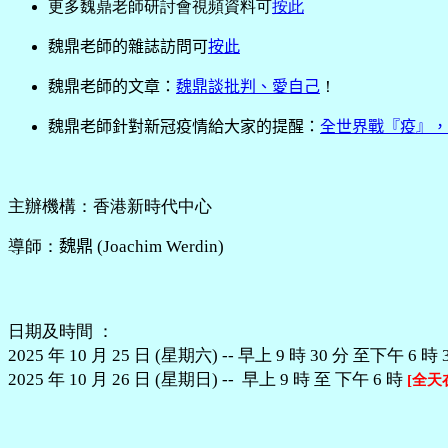
更多魏鼎老師研討會視頻資料可
按此
魏鼎老師的雜誌訪問可
按此
魏鼎老師的文章：
魏鼎談批判、愛自己
！
魏鼎老師針對新冠疫情給大家的提醒：
全世界戰『疫』，
主辦機構
：
香港新時代中心
導師
：
魏鼎
(Joachim Werdin
)
日期
及時間
：
2025 年 10 月 25 日 (星期六) --
早上 9 時 30 分 至下午 6 時 
2025 年 10 月 26 日 (星期日) --
早上 9 時 至 下午 6 時
[全天