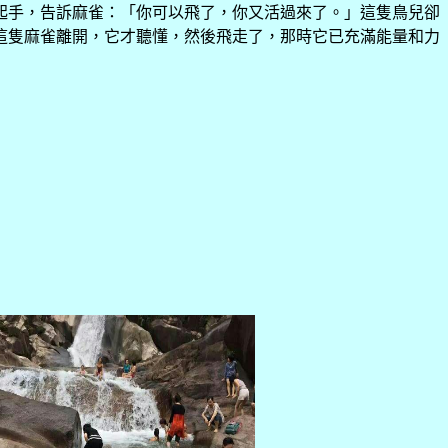
起手，告訴麻雀：「你可以飛了，你又活過來了。」這隻鳥兒卻
這隻麻雀離開，它才聽懂，然後飛走了，那時它已充滿能量和力