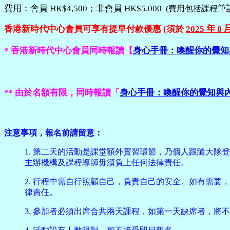
費用：
會員
HK
$4
,
5
0
0
；非會員
HK
$5
,
00
0
筆
(費用包括課程
香港新時代中心會員可享有提早付款優惠
(
須於
20
25
年
8
* 香港新時代中心會員同時報讀【
身心手冊：喚醒你的覺知
* 由於名額有限，同時報讀「
身心手冊：喚醒你的覺知與
*
注意事項，報名前請留意：
1. 第二天的活動是課堂額外實習環節，乃個人跟隨大
主辦機構及課程導師毋須負上任何法律責任。
2. 行程中需自行照顧自己，負責自己的安全。如有需
律責任。
3. 參加者必須出席合共兩天課程，如第一天缺席者，將