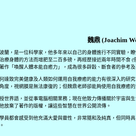
魏鼎
(Joachim W
波蘭，是一位科學家，他多年來以自己的身體進行不同實驗，瞭
治療身體的方法而增肥至二百多磅，再經歷接近兩年時間不食
(
著作「喚醒人體本能自癒力」，成為很多辟穀、斷食者的參考及
何達致完美健康及人類如何運用自我療癒的能力有很深入的研究
角度，視網膜是無法康復的；但魏鼎老師卻能夠使用自我療癒的
授世界語，並從事電腦相關業務；現在他致力傳播關於宇宙與生
他放棄了著作的版權，讓這些智慧在世界公開流傳。
學員都會感受到他充滿大愛與靈性，非常隨和及純真，但同時具
。