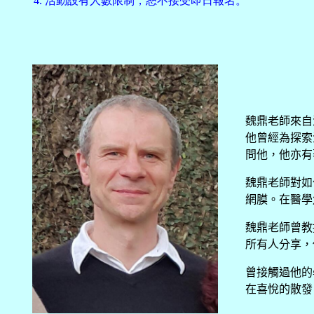
4. 活動設有人數限制，恕不接受即日報名。
魏鼎老師來自
他曾經為探索
問他，他亦有
魏鼎老師對如
網膜。在醫學
魏鼎老師曾教
所有人分享，
曾接觸過他的
在喜悅的散發