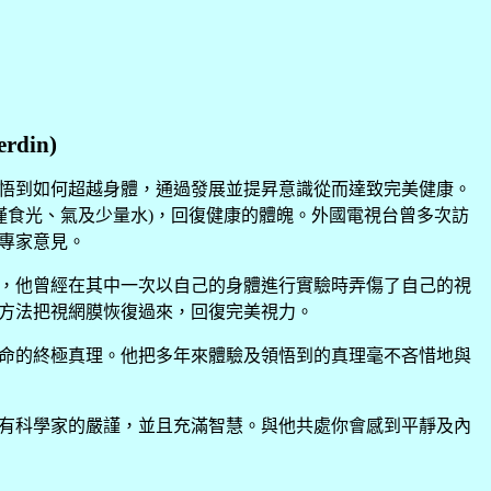
erdin
)
悟到如何超越身體，通過發展並提昇意識從而達致完美健康。
僅食光、氣及少量水
)
，回復健康的體魄。外國電視台曾多次訪
專家意見。
，他曾經在其中一次以自己的身體進行實驗時弄傷了自己的視
方法把視網膜恢復過來，回復完美視力。
命的終極真理。他把多年來體驗及領悟到的真理毫不吝惜地與
有科學家的嚴謹，並且充滿智慧。與他共處你會感到平靜及內