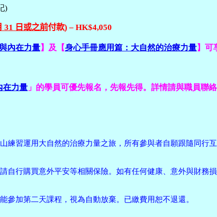
記
)
月
31
日或之前
付款
)
–
HK$
4
,
05
0
與內在力量
】及【
身心手冊應用篇：大自然的治療力量
】可享
內在力量
」的學員可優先報名，先報先得。詳情請與職員聯絡
隊登山練習運用大自然的治療力量之旅，所有參與者自願跟隨同行
要，請自行購買意外平安等相關保險。如有任何健康、意外與財務
不能參加第二天課程，視為自動放棄。已繳費用恕不退還。