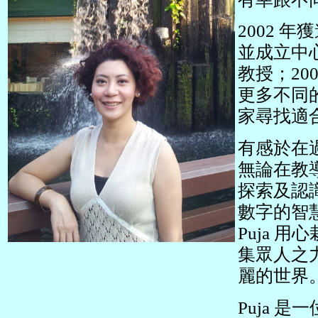
2002
並成立中
教授；2
更多不同
家尋找適
有感於在
無論在教導
探索及認
數字的智
Puja 
集眾人之
麗的世界
Puja 