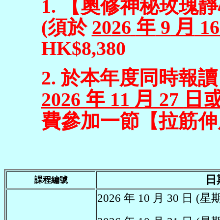
1.
【
奧修神秘玫瑰靜
(
須於
20
2
6
年
9
月
1
HK$
8
,
380
2.
於
本年度
同時報讀 
20
2
6
年
11
月
27
日
費參加一節
【
拉筋伸
日
課程編號
2026
年
10
月 30 日
(星