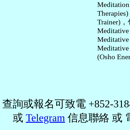
Meditatio
Therapie
Trainer
Meditat
Meditati
Meditat
(Osho Ene
查詢或報名可致電 +852-3184
或
Telegram
信息聯絡 或 