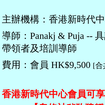
主辦機構
：
香港
新時代中
導師
：Panakj & Puj
帶領者及
培
訓導師
費用：
會員
HK
$9
,
50
0
[合
香港新時代中心會員可享