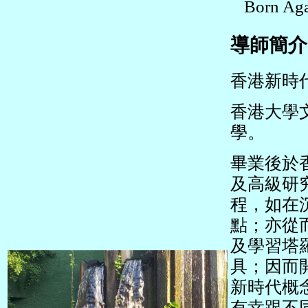
Born Aga
導師簡介：Pr
香港新時
香港大學
學。
畢業後於
及高級研
程，如在
點；亦從
及學習塔
具；因而
新時代概
有幸跟不