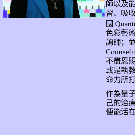
師以及
習、吸
國
Quant
色彩藝
詢師；
Counseli
不盡恩
或是執
命力所
作為量子
己的治
便能活