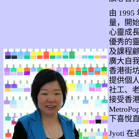
由
1995
量，
開
心靈成
優秀的
及課程
廣大自
香港街
提供個
社工、
接受香
MetroPop
下喜悅
Jyoti
在