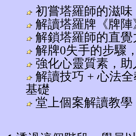
初嘗塔羅師的滋味
解讀塔羅牌《牌陣
解鎖塔羅師的直覺
解牌0失手的步驟，
強化心靈質素，助
解讀技巧 + 心法
基礎
堂上個案解讀教學