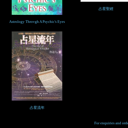
占星聖經
Astrology Throvgh A Psychic's Eyes
占星流年
For enquiries and orde